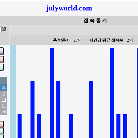
julyworld.com
접 속 통 계
월
총 방문자
27명
시간당 평균 접속수
2명
3
토
7
14
21
28