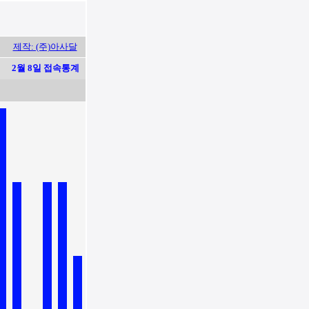
제작: (주)아사달
2월 8일 접속통계